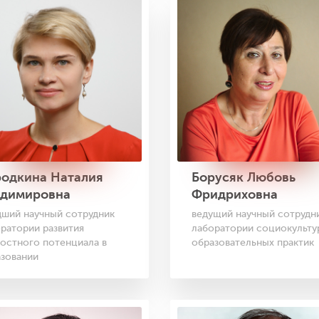
родкина Наталия
Борусяк Любовь
адимировна
Фридриховна
ший научный сотрудник
ведущий научный сотрудн
ратории развития
лаборатории социокульту
остного потенциала в
образовательных практик
зовании