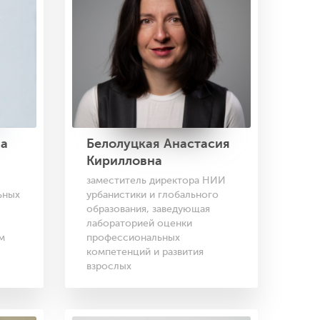
на
Белолуцкая Анастасия
Кирилловна
заместитель директора НИИ
ьных
урбанистики и глобального
образования, заведующая
лабораторией оценки
м
профессиональных
компетенций и развития
взрослых