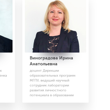
Виноградова Ирина
Анатольевна
доцент Дирекции
к
образовательных программ
енка
МГПУ, ведущий научный
сотрудник лаборатории
развития личностного
потенциала в образовании