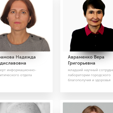
рамова Надежда
Авраменко Вера
адиславовна
Григорьевна
перт информационно-
младший научный сотрудн
итического отдела
лаборатории городского
благополучия и здоровья