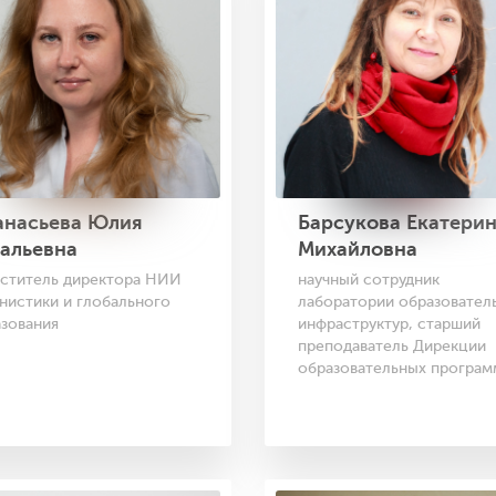
анасьева Юлия
Барсукова Екатери
альевна
Михайловна
еститель директора НИИ
научный сотрудник
нистики и глобального
лаборатории образовател
зования
инфраструктур, старший
преподаватель Дирекции
образовательных програм