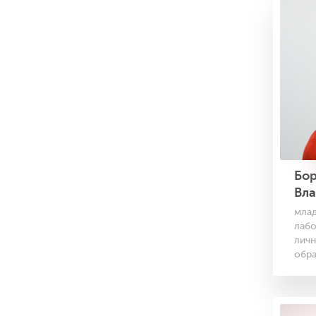
Бо
Вл
млад
лабо
личн
обра