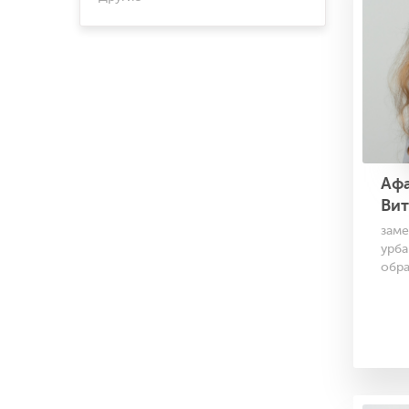
Аф
Вит
зам
урба
обра