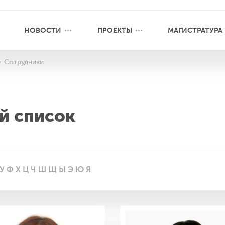
НОВОСТИ
ПРОЕКТЫ
МАГИСТРАТУРА
Сотрудники
й список
У
Ф
Х
Ц
Ч
Ш
Щ
Ы
Э
Ю
Я