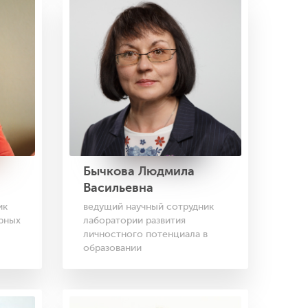
Бычкова Людмила
Васильевна
ведущий научный сотрудник
ик
лаборатории развития
рных
личностного потенциала в
образовании