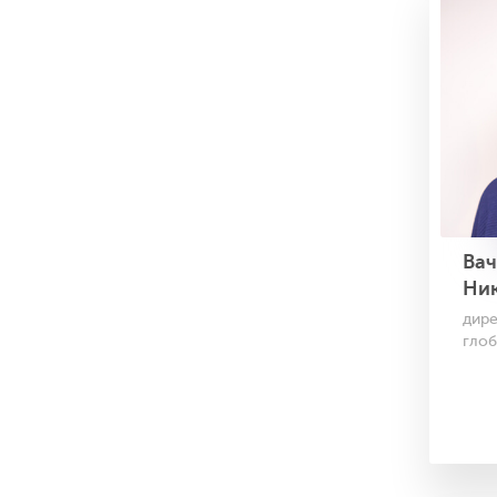
Вач
Ни
дире
глоб