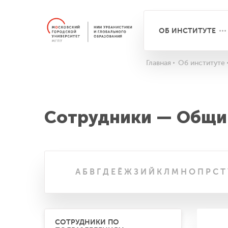
ОБ ИНСТИТУТЕ
Главная
Об институте
Сотрудники — Общи
А
Б
В
Г
Д
Е
Ё
Ж
З
И
Й
К
Л
М
Н
О
П
Р
С
Т
СОТРУДНИКИ ПО