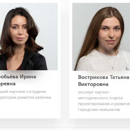
робьёва Ирина
Вострикова Татьяна
оревна
Викторовна
щий научный сотрудник
эксперт научно-
ратории развития ребенка
методического отдела
проектирования и развити
городских инициатив