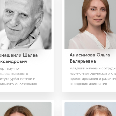
Анисимова Ольга
онашвили Шалва
Валерьевна
ександрович
младший научный сотрудн
ерт научно-
научно-методического от
ледовательского
проектирования и развити
итута урбанистики и
городских инициатив
ального образования