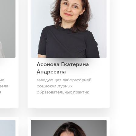
Асонова Екатерина
Андреевна
заведующая лабораторией
ик
социокультурных
дела
образовательных практик
я