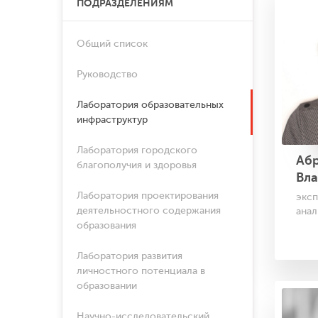
ПОДРАЗДЕЛЕНИЯМ
Общий список
Руководство
Лаборатория образовательных
инфраструктур
Лаборатория городского
Аб
благополучия и здоровья
Вл
Лаборатория проектирования
экс
деятельностного содержания
анал
образования
Лаборатория развития
личностного потенциала в
образовании
Научно-исследовательский