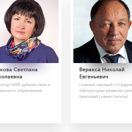
кова Светлана
Веракса Николай
колаевна
Евгеньевич
ктор НИИ урбанистики и
главный научный сотрудни
ального образования
лаборатории развития реб
(внешний совместитель)