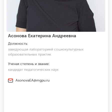
Асонова Екатерина Андреевна
Должность:
заведующая лабораторией социокультурных
образовательных практик
Ученая степень и звание:
кандидат педагогических наук
AsonovaEA@mgpu.ru