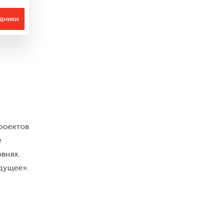
удники
роектов
е
внях.
дущее».