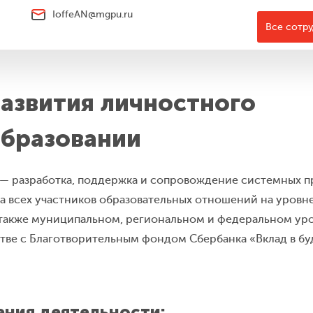
IoffeAN@mgpu.ru
Все сотр
азвития личностного
образовании
 — разработка, поддержка и сопровождение системных п
а всех участников образовательных отношений на уровн
 также муниципальном, региональном и федеральном уро
тве с Благотворительным фондом Сбербанка «Вклад в бу
ния деятельности: