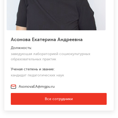
Асонова Екатерина Андреевна
Должность:
заведующая лабораторией социокультурных
образовательных практик
Ученая степень и звание:
кандидат педагогических наук
AsonovaEA@mgpu.ru
Все сотрудники