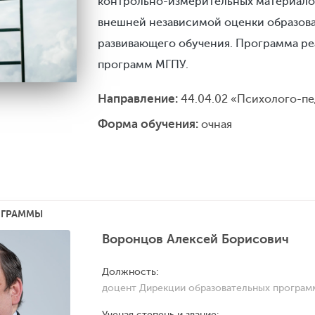
контрольно-измерительных материалов
внешней независимой оценки образова
развивающего обучения. Программа ре
программ МГПУ.
Направление:
44.04.02 «Психолого-пе
Форма обучения:
очная
ОГРАММЫ
Воронцов Алексей Борисович
Должность:
доцент Дирекции образовательных програ
Ученая степень и звание: