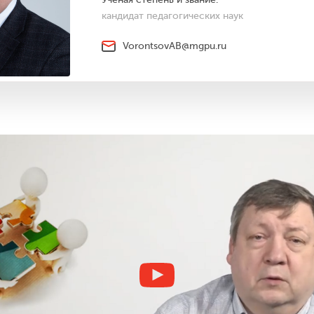
кандидат педагогических наук
VorontsovAB@mgpu.ru