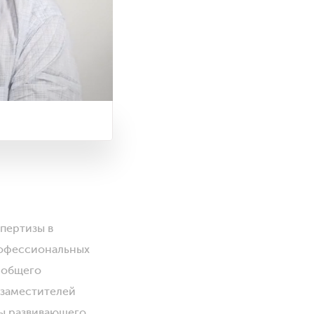
пертизы в
рофессиональных
 общего
 заместителей
сы развивающего