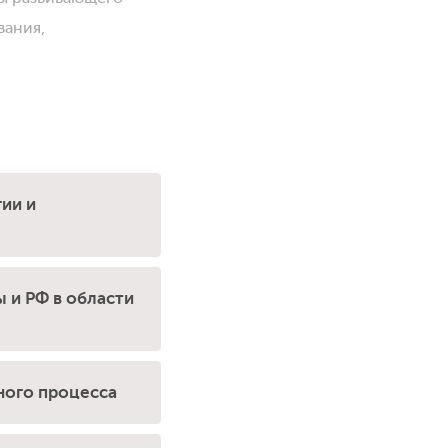
вания,
ии и
 и РФ в области
ного процесса