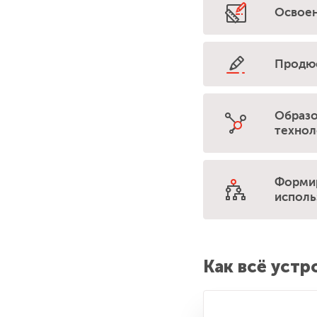
Освоен
Продюс
Образо
технол
Формир
исполь
Как всё устр