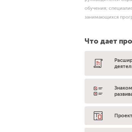
обучения; специали
занимающихся прог
Что дает пр
Расшир
деятел
Знаком
развив
Проект