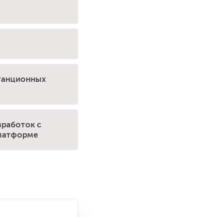
станционных
зработок с
платформе