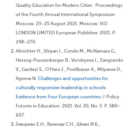
Quality Education for Modern Cities : Proceedings
of the Fourth Annual International Symposium.
Moscow. 23–25 August 2021. Moscow: ISO
LONDON LIMITED European Publisher. 2021. P.
248–270.
Altrichter H., Shiyan I., Conde M., McNamara G.,
Herzog-Punzenberger B., Vorobyeva I., Zangrando
V., Gardezi S., O’Hara J., Postlbauer A., Milyaeva D.,
Ageeva N.
Challenges and opportunities for
culturally responsive leadership in schools:
Evidence from Four European countries
// Policy
Futures in Education. 2021. Vol. 20, No. 5. P. 580–
607.
Геворкян Е.Н., Вачкова С.Н., Шиян И.Б.,