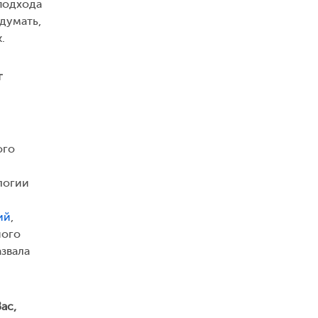
подхода
думать,
.
г
ого
логии
ий
,
ного
азвала
ас,