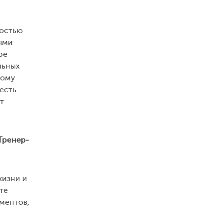
ностью
ными
ре
льных
тому
есть
т
Тренер-
жизни и
те
ментов,