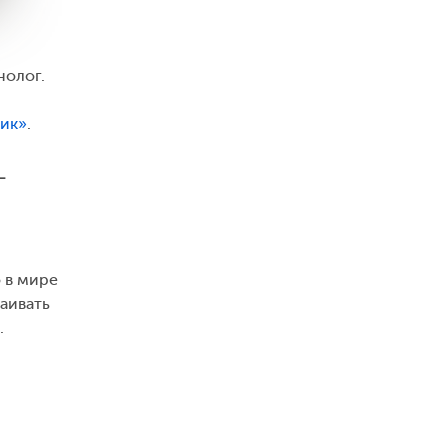
нолог.
тик»
.
—
 в мире
аивать
.