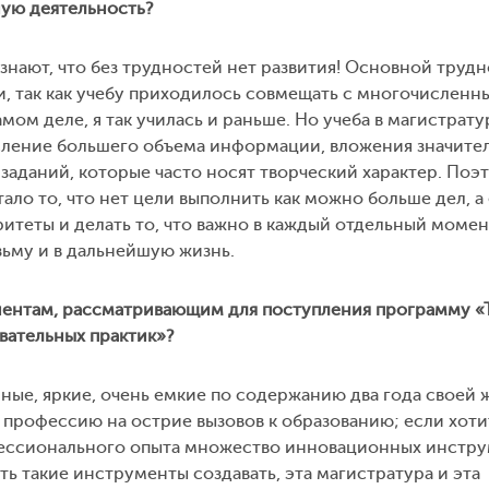
ую деятельность?
знают, что без трудностей нет развития! Основной труд
ни, так как учебу приходилось совмещать с многочислен
мом деле, я так училась и раньше. Но учеба в магистрату
сление большего объема информации, вложения значите
заданий, которые часто носят творческий характер. Поэ
ло то, что нет цели выполнить как можно больше дел, а 
ритеты и делать то, что важно в каждый отдельный момен
зьму и в дальнейшую жизнь.
риентам, рассматривающим для поступления программу «
вательных практик»?
ные, яркие, очень емкие по содержанию два года своей 
профессию на острие вызовов к образованию; если хоти
фессионального опыта множество инновационных инстру
ть такие инструменты создавать, эта магистратура и эта