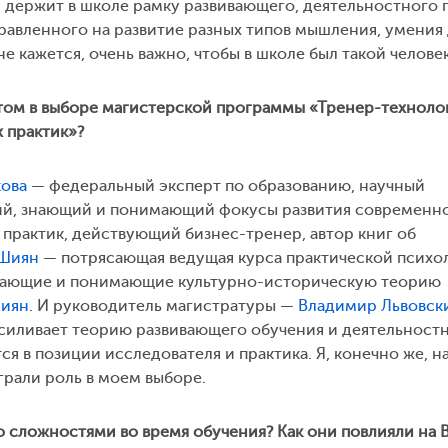
й держит в школе рамку развивающего, деятельностного 
правленного на развитие разных типов мышления, умения 
е кажется, очень важно, чтобы в школе был такой человек
том в выборе магистерской программы «Тренер-техноло
 практик»?
кова
— федеральный эксперт по образованию, научный
кий, знающий и понимающий фокусы развития современн
практик, действующий бизнес-тренер, автор книг об
 Шиян
— потрясающая ведущая курса практической психо
знающие и понимающие культурно-историческую теорию
Шиян
. И руководитель магистратуры —
Владимир Львовск
усиливает теорию развивающего обучения и деятельност
ся в позиции исследователя и практика. Я, конечно же, н
грали роль в моем выборе.
 сложностями во время обучения? Как они повлияли на В