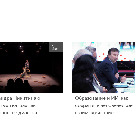
23
Июн
андра Никитина о
Образование и ИИ: как
ых театрах как
сохранить человеческое
ранстве диалога
взаимодействие