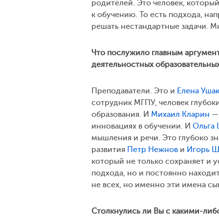
родителей. Это человек, которы
к обучению. То есть подхода, на
решать нестандартные задачи. Мн
Что послужило главным аргумен
деятельностных образовательных
Преподаватели. Это и
Елена Уша
сотрудник МГПУ, человек глубо
образования. И
Михаил Кларин
— 
инновациях в обучении. И
Ольга
мышления и речи. Это глубоко 
развития
Петр Нежнов
и
Игорь 
который не только сохраняет и 
подхода, но и постоянно находит
не всех, но именно эти имена сы
Столкнулись ли Вы с какими-либо