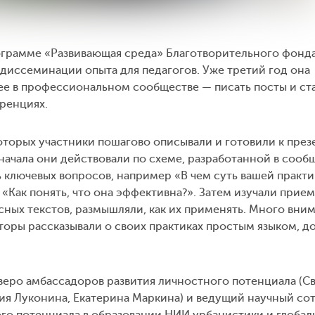
рограмме «Развивающая среда» Благотворительного фонд
 диссеминации опыта для педагогов. Уже третий год она
ее в профессиональном сообществе — писать посты и ста
еренциях.
которых участники пошагово описывали и готовили к пре
начала они действовали по схеме, разработанной в сооб
 ключевых вопросов, например «В чем суть вашей практи
 «Как понять, что она эффективна?». Затем изучали прие
ных текстов, размышляли, как их применять. Много вни
торы рассказывали о своих практиках простым языком, д
еро амбассадоров развития личностного потенциала (С
сия Луконина, Екатерина Маркина) и ведущий научный со
го потенциала в образовании НИИ урбанистики и глобал