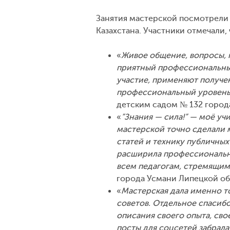
Занятия мастерской посмотрели 4
Казахстана. Участники отмечали,
«
Живое общение, вопросы, 
приятный профессиональный
участие, применяют получен
профессиональный уровень 
детским садом № 132 города
«
”Знания — сила!” — моё уч
мастерской точно сделали м
статей и технику публичных
расширила профессиональн
всем педагогам, стремящим
города Усмани Липецкой об
«
Мастерская дала именно то
советов. Отдельное спасибо
описания своего опыта, свое
посты для соцсетей забрала 