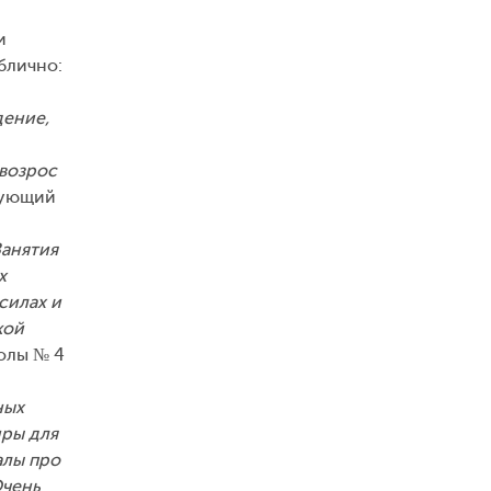
и
блично:
дение,
 возрос
дующий
Занятия
х
силах и
кой
колы № 4
ных
иры для
алы про
Очень