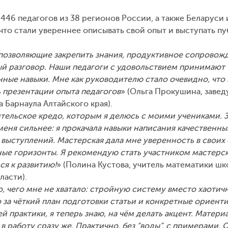
46 педагогов из 38 регионов России, а также Беларуси 
 что стали увереннее описывать свой опыт и выступать пу
позволяющие закрепить знания, продуктивное сопровож
 разговор. Наши педагоги с удовольствием принимают
ные навыки. Мне как руководителю стало очевидно, что
презентации опыта педагогов
» (Ольга Прокушина, заве
 Барнаула Алтайского края).
ительское кредо, которым я делюсь с моими учениками. 
еня сильнее: я прокачала навыки написания качественны
 выступлений. Мастерская дала мне уверенность в своих 
ые горизонты. Я рекомендую стать участником мастерс
ся к развитию!
» (Полина Кустова, учитель математики ш
ласти).
, чего мне не хватало: стройную систему вместо хаотич
 за чёткий план подготовки статьи и конкретные ориент
й практики, я теперь знаю, на чём делать акцент. Матери
в работу сразу же. Практично, без “воды”, с примерами. 