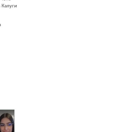
 Калуги
в