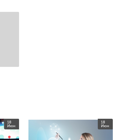
18
18
Июн
Июн