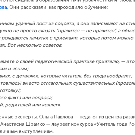
ова
. Они рассказали, как проходило обучение:
икам удачный пост из соцсети, а они записывают на сти
жно не просто сказать “нравится — не нравится”, а объя
нас рождаются памятки с приемами, которые потом можно
ах. Вот несколько советов
:
зываете о своей педагогической практике приятелю, — это
ким и ясным;
иях, с деталями, которые читатель без труда вообразит;
готовлюсь) вместо отглагольных существительных (прово
готовку);
го факта или вопроса;
ей, родителей или коллег
».
нные эксперты: Ольга Павлова — педагог из центра разв
 Анастасия Шрамко — лауреат конкурса «Учитель года Ро
бличным выступлениям.