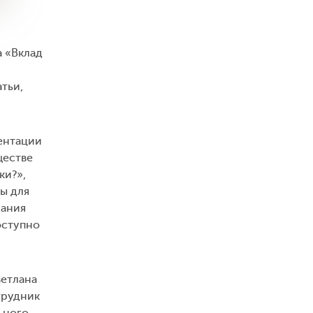
а «Вклад
тьи,
зентации
ществе
ки?»,
мы для
мания
оступно
ветлана
трудник
ьного