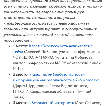
основанная на решении задач для перехода на новый
этап, отлично развивает сообразительность, логику и
внимательность, одновременно формируя
ответственное отношение к вопросам
кибербезопасности. Квест успешно достигает
главной цели: актуализировать и обобщить знания
учащихся, делая их личной защитой в цифровом
пространстве
».
1 место:
Квест «Безопасность начинается с
тебя»
(Алексей Лобанов, учитель информатики
ЧОУ «ШКОЛА “ТАУРАС”», Татьяна Лобанова,
учитель информатики МАОУ «Ангарский лицей
№ 1»);
2 место:
«Квест по кибербезопасности
информационная безопасность в 7–9 классах»
(Дарья Шурделина, Елена Бадретдинова,
НТГСПИ, Свердловская область, г. Нижний
Тагил);
3 место:
«Безопасный интернет»
(Азат Салихов,