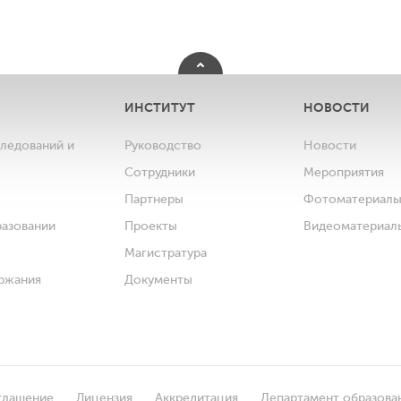
ИНСТИТУТ
НОВОСТИ
следований и
Руководство
Новости
Сотрудники
Мероприятия
Партнеры
Фотоматериал
разовании
Проекты
Видеоматериал
Магистратура
ржания
Документы
глашение
Лицензия
Аккредитация
Департамент образова