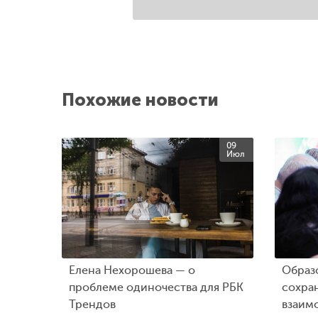
Похожие новости
09
Июл
Елена Нехорошева — о
Образо
проблеме одиночества для РБК
сохра
Трендов
взаим