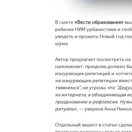
В газете
«Вести образования»
выш
ребенка НИИ урбанистики и гло
увидеть и прожить Новый год гл
шума.
Автор предлагает посмотреть на
напоминает: праздник должен бы
изнуряющих репетиций и «отчет
не изнуряющие репетиции вместо
тяяянемся”, не угрозы, что “Дед
из интернета, а объединяющая и
празднование и рефлексия. Нужн
ритуалы
», — уверена Анна Никол
Отдельный акцент в статье сдела
праздника возможны только тогда