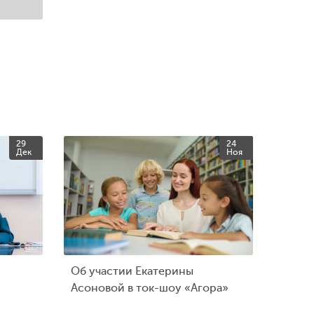
29
24
Дек
Ноя
Об участии Екатерины
Асоновой в ток-шоу «Агора»