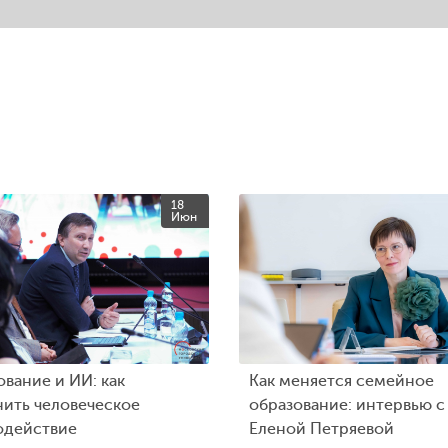
18
Июн
вание и ИИ: как
Как меняется семейное
нить человеческое
образование: интервью с
одействие
Еленой Петряевой