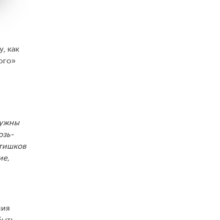
, как
ого»
нужны
озь-
стишков
ие,
ния
быть