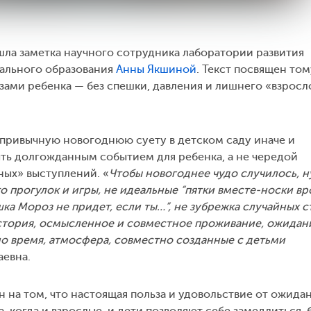
ла заметка научного сотрудника лаборатории развития
бального образования
Анны Якшиной
. Текст посвящен тому
азами ребенка — без спешки, давления и лишнего «взросл
 привычную новогоднюю суету в детском саду иначе и
ть долгожданным событием для ребенка, а не чередой
ных» выступлений. «
Чтобы новогоднее чудо случилось, 
 прогулок и игры, не идеальные “пятки вместе-носки вр
ушка Мороз не придет, если ты…”, не зубрежка случайных 
стория, осмысленное и совместное проживание, ожидан
о время, атмосфера, совместно созданные с детьми
аевна.
н на том, что настоящая польза и удовольствие от ожида
, когда и взрослые, и дети позволяют себе замедлиться, 