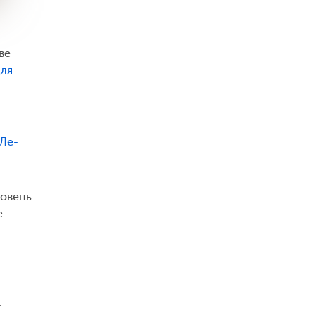
ве
для
 Ле-
ровень
е
.