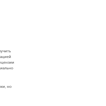
лучить
кацией
ецензии
циально
ки, но