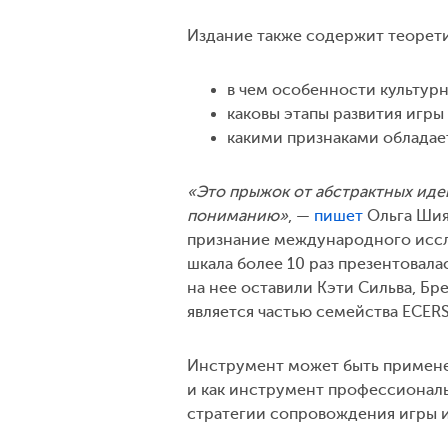
Издание также содержит теоретич
в чем особенности культур
каковы этапы развития игры 
какими признаками обладает
«Это прыжок от абстрактных идей
пониманию»
, —
пишет
Ольга Шия
признание международного иссл
шкала более 10 раз презентовал
на нее оставили Кэти Сильва, Бр
является частью семейства ECERS
Инструмент может быть примене
и как инструмент профессиональ
стратегии сопровождения игры и