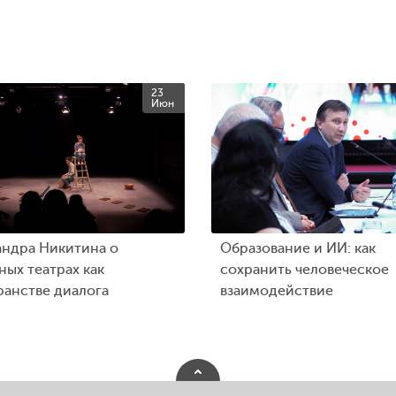
23
Июн
андра Никитина о
Образование и ИИ: как
ых театрах как
сохранить человеческое
ранстве диалога
взаимодействие