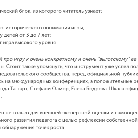
еский блок, из которого читатель узнает:
но-исторического понимания игры;
у детей от 3 до 7 лет;
 игра высокого уровня.
 про игру к очень конкретному и очень “выготскому” ее
н. Стоит также упомянуть, что инструмент уже успел по
едовательского сообщества: перед официальной публи
ась на международных конференциях, а положительные р
енда Таггарт, Стефани Олмор, Елена Бодрова. Шкала офи
.
н не только для внешней экспертной оценки и самооцен
ного развития педагога с целью рефлексии собственной
 обнаружения точек роста.