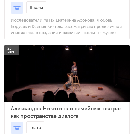
Школа
Исследователи МГПУ Екатерина Асонова, Любовь
Борусяк и Ксения Киктева рассматривают роль личной
инициативы в создании и развитии школьных музеев
23
Июн
Александра Никитина о семейных театрах
как пространстве диалога
Театр