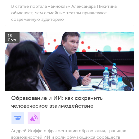
В статье портала «Бинокль» Александра Никитина
объясняет, чем семейные театры привлекают
современную аудиторию
18
Июн
Образование и ИИ: как сохранить
человеческое взаимодействие
Андрей Иоффе о фрагментации образования, границах
возможностей ИИ и роли обучающихся сообществ