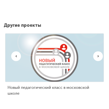
Другие проекты
Новый педагогический класс в московской
Цифровые навыки учителя
Университет для города
Школа образовательной урбанистики
школе