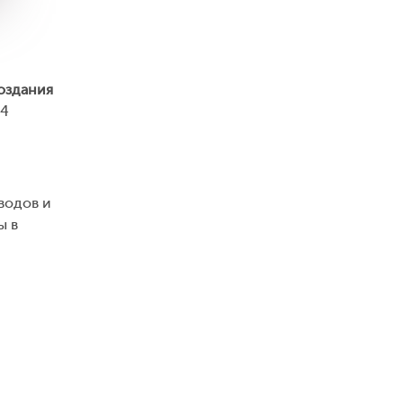
оздания
24
водов и
ы в