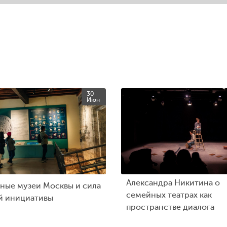
30
Июн
Александра Никитина о
ные музеи Москвы и сила
семейных театрах как
й инициативы
пространстве диалога