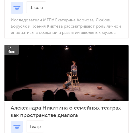
Школа
Исследователи МГПУ Екатерина Асонова, Любовь
Борусяк и Ксения Киктева рассматривают роль личной
инициативы в создании и развитии школьных музеев
23
Июн
Александра Никитина о семейных театрах
как пространстве диалога
Театр