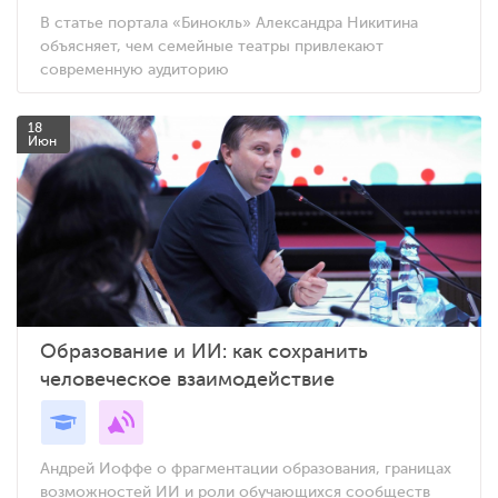
В статье портала «Бинокль» Александра Никитина
объясняет, чем семейные театры привлекают
современную аудиторию
18
Июн
Образование и ИИ: как сохранить
человеческое взаимодействие
Андрей Иоффе о фрагментации образования, границах
возможностей ИИ и роли обучающихся сообществ