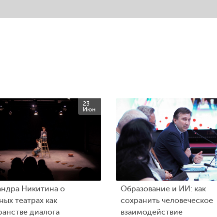
23
Июн
андра Никитина о
Образование и ИИ: как
ых театрах как
сохранить человеческое
ранстве диалога
взаимодействие