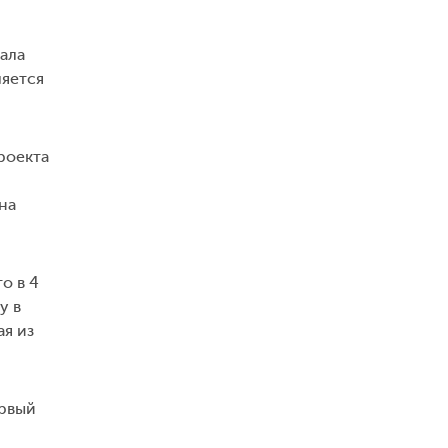
ала
ляется
роекта
на
о в 4
у в
ая из
ервый
и