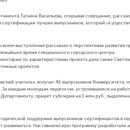
ль».
тамента Татьяна Васильева, открывая совещание, рассказ
а сертификации лучших выпускников, который осуществ
своем выступлении рассказал о перспективах развития п
 ближайшее время специального городского центра
ентарии по характеристикам проекта дала также Светла
стемных проектов.
ский учитель» получат 46 выпускников Университета, чт
у. За каждым молодым педагогом, устроившимся на работ
Департаменту, придет субсидия на 1 млн руб., выделенн
одической поддержки выпускников-сертификантов в п
ет развиваться. Наставническую программу разработали 