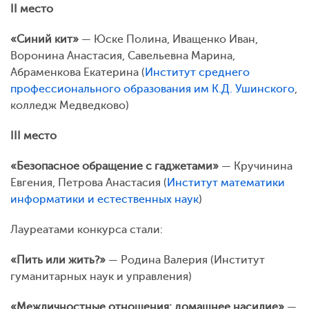
II место
«Синий кит»
— Юске Полина, Иващенко Иван,
Воронина Анастасия, Савельевна Марина,
Абраменкова Екатерина (
Институт среднего
профессионального образования им К.Д. Ушинского
,
колледж Медведково)
III место
«Безопасное обращение с гаджетами»
— Кручинина
Евгения, Петрова Анастасия (
Институт математики
информатики и естественных наук
)
Лауреатами конкурса стали:
«Пить или жить?»
— Родина Валерия (Институт
гуманитарных наук и управления)
«Межличностные отношения: домашнее насилие»
—