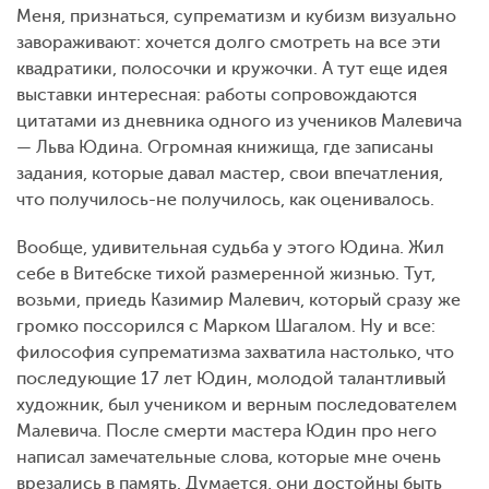
Меня, признаться, супрематизм и кубизм визуально
завораживают: хочется долго смотреть на все эти
квадратики, полосочки и кружочки. А тут еще идея
выставки интересная: работы сопровождаются
цитатами из дневника одного из учеников Малевича
— Льва Юдина. Огромная книжища, где записаны
задания, которые давал мастер, свои впечатления,
что получилось-не получилось, как оценивалось.
Вообще, удивительная судьба у этого Юдина. Жил
себе в Витебске тихой размеренной жизнью. Тут,
возьми, приедь Казимир Малевич, который сразу же
громко поссорился с Марком Шагалом. Ну и все:
философия супрематизма захватила настолько, что
последующие 17 лет Юдин, молодой талантливый
художник, был учеником и верным последователем
Малевича. После смерти мастера Юдин про него
написал замечательные слова, которые мне очень
врезались в память. Думается, они достойны быть