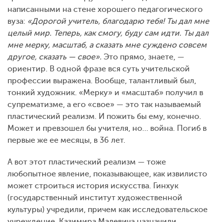
написанными на стене хорошего педагогического
вуза:
«
Дорогой учитель, благодарю тебя! Ты дал мне
целый мир. Теперь, как смогу, буду сам идти. Ты дал
мне мерку, масштаб, а сказать мне суждено совсем
другое, сказать — свое».
Это прямо, знаете, —
ориентир. В одной фразе вся суть учительской
профессии выражена. Вообще, талантливый был,
тонкий художник. «Мерку» и «масштаб» получил в
супрематизме, а его «свое» — это так называемый
пластический реализм. И пожить бы ему, конечно.
Может и превзошел бы учителя, но… война. Погиб в
первые же ее месяцы, в 36 лет.
А вот этот пластический реализм — тоже
любопытное явление, показывающее, как извилисто
может строиться история искусства. Гинхук
(государственный институт художественной
культуры) учредили, причем как исследовательское
учреждение. Казимира Малевича назначили