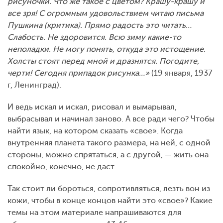
рисуночки. Что же такое с цветом? Крашу-крашу и
все зря! С огромным удовольствием читаю письма
Пушкина (критика). Прямо радость это читать…
Слабость. Не здоровится. Всю зиму какие-то
неполадки. Не могу понять, откуда это истощение.
Холсты стоят перед мной и дразнятся. Погодите,
черти! Сегодня припадок рисунка…»
(19 января, 1937
г, Ленинград).
И ведь искал и искал, рисовал и вымарывал,
выбрасывал и начинал заново. А все ради чего? Чтобы
найти язык, на котором сказать «свое». Когда
внутренняя планета такого размера, на ней, с одной
стороны, можно спрятаться, а с другой, — жить она
спокойно, конечно, не даст.
Так стоит ли бороться, сопротивляться, лезть вон из
кожи, чтобы в конце концов найти это «свое»? Какие
темы на этом материале напрашиваются для