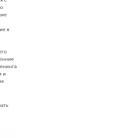
ую
кие
ие в
его
сенние
ренинга
и и
ие
нать