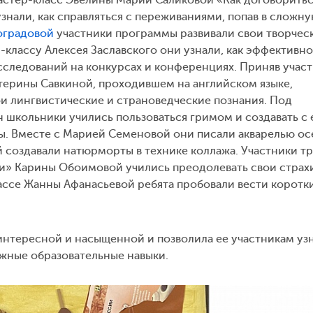
нали, как справляться с переживаниями, попав в сложн
оградовой
участники программы развивали свои творчес
-классу Алексея Заславского они узнали, как эффективно
сследований на конкурсах и конференциях. Приняв участ
терины Савкиной, проходившем на английском языке,
и лингвистические и страноведческие познания. Под
школьники учились пользоваться гримом и создавать с 
. Вместе с Марией Семеновой они писали акварелью о
й создавали натюрморты в технике коллажа. Участники т
и» Карины Обоимовой учились преодолевать свои страх
лассе Жанны Афанасьевой ребята пробовали вести коротк
нтересной и насыщенной и позволила ее участникам уз
ужные образовательные навыки.