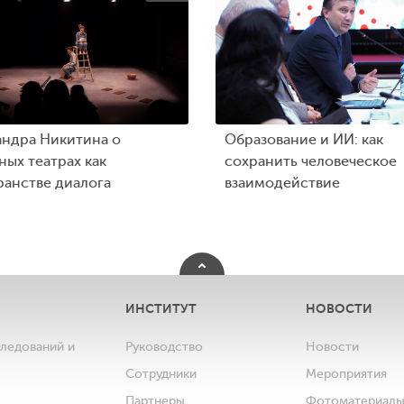
андра Никитина о
Образование и ИИ: как
ых театрах как
сохранить человеческое
ранстве диалога
взаимодействие
ИНСТИТУТ
НОВОСТИ
следований и
Руководство
Новости
Сотрудники
Мероприятия
Партнеры
Фотоматериал