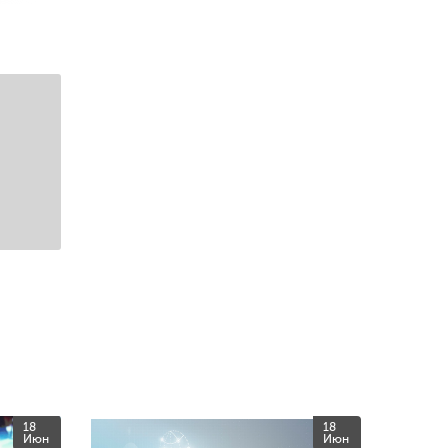
18
18
Июн
Июн