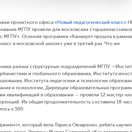
дники проектного офиса
«Новый педагогический класс»
Н
зования МГПУ провели для московских старшеклассников
с МГПУ». Осенняя программа «Каникул» прошла в рамка
ласс в московской школе» уже в третий раз. Что же
дники ­разных структурных подразделений МГПУ —Инстит
 урбанистики и глобального образования, Института инос
разования, Института педагогики и психологии образован
ания и психологии, Дирекции образовательных программ
и квалификаций в образовании — провели 12 мастер-кл
ренций. Их общая продолжительность составила 18 часо
ось к 500.
жмент», который вела Лариса Овчаренко, ребята научи
астер-класс Эвелины Марии Саликовой «Как договоритьс