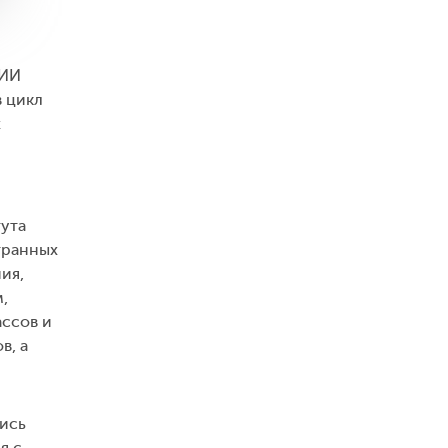
ИИ
 цикл
х
ута
транных
ия,
,
ассов и
в, а
лись
я с