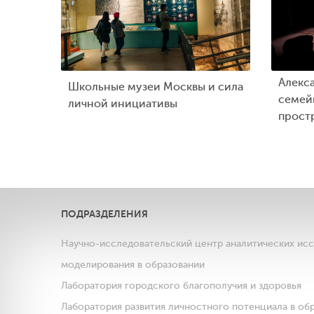
Алекс
Школьные музеи Москвы и сила
семейн
личной инициативы
прост
ПОДРАЗДЕЛЕНИЯ
Научно-исследовательский центр аналитических ис
моделирования в образовании
Лаборатория городского благополучия и здоровья
Лаборатория развития личностного потенциала в об