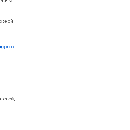
ли это
новной
gpu.ru
я
ателей,