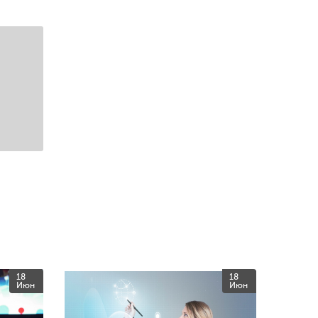
18
18
Июн
Июн