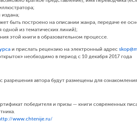
 (возможно краткое представление), имя переводчика (ес
 иллюстратора;
и издана;
ожет быть построено на описании жанра, передаче ее ос
 одной из тематических линий);
ния этой книги в образовательном процессе.
курса
и прислать рецензию на электронный адрес
skop@m
ткрыток» необходимо в период с 10 декабря 2017 года
с разрешения автора будут размещены для ознакомлени
ртификат победителя и призы — книги современных пис
тника.
http://www.chtenije.ru/