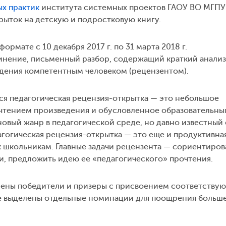
х практик
института системных проектов ГАОУ ВО МГПУ
рыток на детскую и подростковую книгу.
рмате с 10 декабря 2017 г. по 31 марта 2018 г.
инение, письменный разбор, содержащий краткий анализ
дения компетентным человеком (рецензентом).
ся педагогическая рецензия-открытка — это небольшое
 чтением произведения и обусловленное образовательны
новый жанр в педагогической среде, но давно известный
агогическая рецензия-открытка — это еще и продуктивная
к школьникам. Главные задачи рецензента — сориентиров
ги, предложить идею ее «педагогического» прочтения.
влены победители и призеры с присвоением соответству
же выделены отдельные номинации для поощрения больш