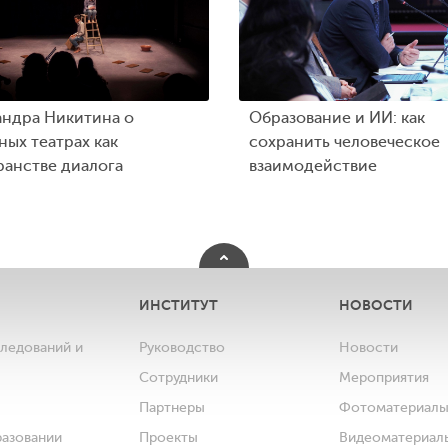
андра Никитина о
Образование и ИИ: как
ых театрах как
сохранить человеческое
ранстве диалога
взаимодействие
ИНСТИТУТ
НОВОСТИ
следований и
Руководство
Новости
Сотрудники
Мероприятия
Партнеры
Фотоматериал
разовании
Проекты
Видеоматериал