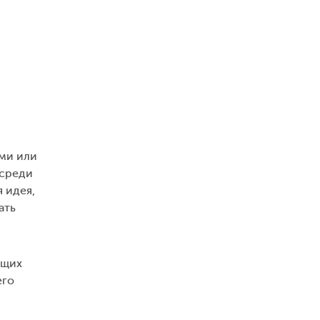
ми или
 среди
 идея,
ать
ющих
его