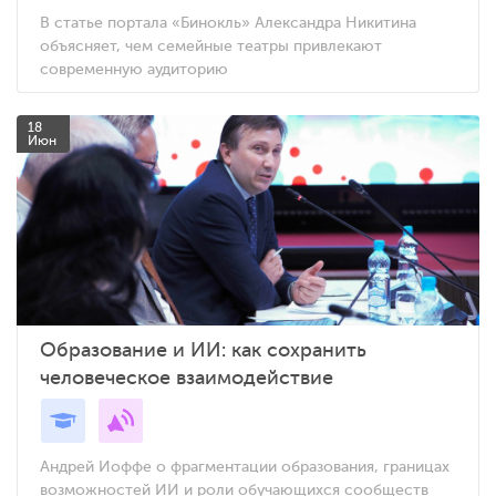
В статье портала «Бинокль» Александра Никитина
объясняет, чем семейные театры привлекают
современную аудиторию
18
Июн
Образование и ИИ: как сохранить
человеческое взаимодействие
Андрей Иоффе о фрагментации образования, границах
возможностей ИИ и роли обучающихся сообществ