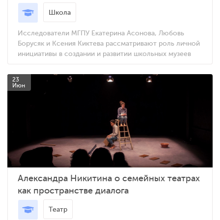
Школа
Исследователи МГПУ Екатерина Асонова, Любовь
Борусяк и Ксения Киктева рассматривают роль личной
инициативы в создании и развитии школьных музеев
23
Июн
Александра Никитина о семейных театрах
как пространстве диалога
Театр