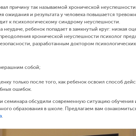
вал причину так называемой хронической неуспешности
я ожидания и результата у человека повышается тревожн
водит к психологическому синдрому неуспешности.
 неудаче, ребенок попадает в замкнутый круг: низкая оц
я преодоления хронической неуспешности психолог пре
езопасности, разработанным доктором психологических
вчерашним собой;
нку только после того, как ребенок освоил способ дейс
бных ошибок.
ки семинара обсудили современную ситуацию обучения 
вного образования в школе. Предлагаем вам ознакомитьс
а
.