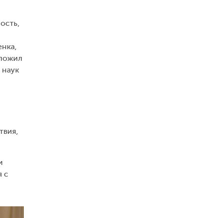
ость,
енка,
дложил
 наук
твия,
и
я с