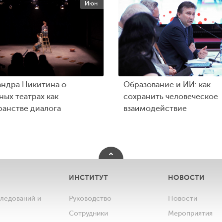
Июн
андра Никитина о
Образование и ИИ: как
ых театрах как
сохранить человеческое
ранстве диалога
взаимодействие
ИНСТИТУТ
НОВОСТИ
следований и
Руководство
Новости
Сотрудники
Мероприятия