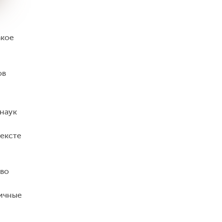
акое
ов
наук
тексте
тво
личные