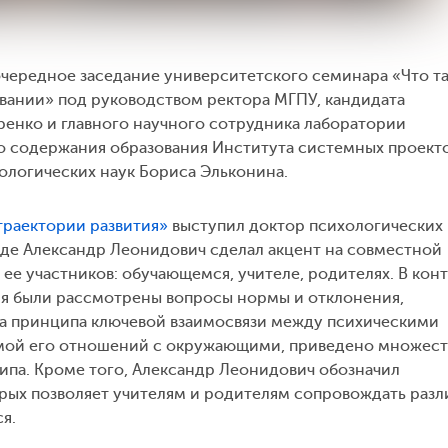
 очередное заседание университетского семинара «Что т
вании» под руководством ректора МГПУ, кандидата
ренко и главного научного сотрудника лаборатории
о содержания образования Института системных проект
ологических наук Бориса Эльконина.
траектории развития»
выступил доктор психологических 
аде Александр Леонидович сделал акцент на совместной
ее участников: обучающемся, учителе, родителях. В кон
ия были рассмотрены вопросы нормы и отклонения,
ка принципа ключевой взаимосвязи между психическими
мой его отношений с окружающими, приведено множес
па. Кроме того, Александр Леонидович обозначил
орых позволяет учителям и родителям сопровождать раз
я.