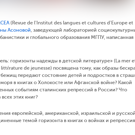
LCEA
(Revue de l'Institut des langues et cultures d'Europe et
ины Асоновой
, заведующей лабораторией социокультурн
банистики и глобального образования МГПУ, написанная 
епь: горизонты надежды в детской литературе» (La mer et
la littérature de jeunesse) посвящена тому, как образы беск
 убежищ передают состояние детей и подростков в стра
 моря в книгах о Холокосте или Афганской войне? Какой
ященных событиям сталинских репрессий в России? Что
всех этих книг?
ния европейской, американской, израильской и русско
иненные темой горизонта в книгах о войнах и репрессия