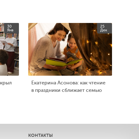
30
25
Янв
Дек
ткрыл
Екатерина Асонова: как чтение
в праздники сближает семью
КОНТАКТЫ