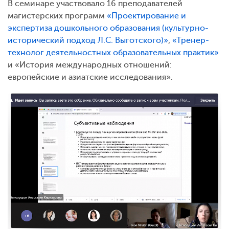
В семинаре участвовало 16 преподавателей
магистерских программ
«Проектирование и
экспертиза дошкольного образования (культурно-
исторический подход Л.С. Выготского)»
,
«Тренер-
технолог деятельностных образовательных практик»
и «История международных отношений:
европейские и азиатские исследования».