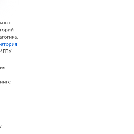
льных
кторий
агогика.
ратория
 МГПУ.
ния
нинге
У