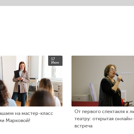
17
Июн
От первого спектакля к л
ашаем на мастер-класс
театру: открытая онлайн-
ии Марковой!
встреча