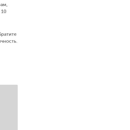
рам,
 10
Обратите
ичность.