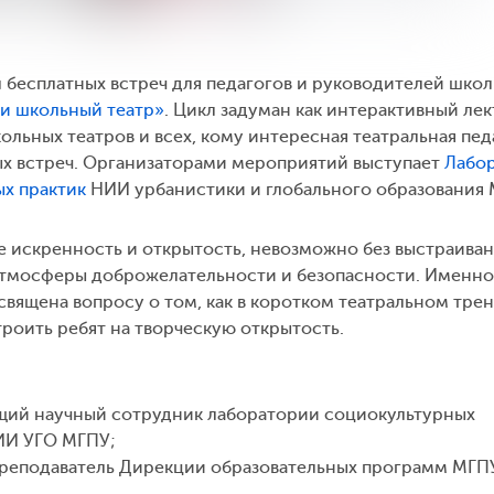
л бесплатных встреч для педагогов и руководителей шко
 и школьный театр»
. Цикл задуман как интерактивный ле
ольных театров и всех, кому интересная театральная пед
ых встреч. Организаторами мероприятий выступает
Лабо
х практик
НИИ урбанистики и глобального образования
 искренность и открытость, невозможно без выстраива
атмосферы доброжелательности и безопасности. Именно
священа вопросу о том, как в коротком театральном тре
троить ребят на творческую открытость.
ущий научный сотрудник лаборатории социокультурных
ИИ УГО МГПУ;
преподаватель Дирекции образовательных программ МГП