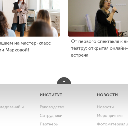
От первого спектакля к л
ашаем на мастер-класс
театру: открытая онлайн-
ии Марковой!
встреча
ИНСТИТУТ
НОВОСТИ
следований и
Руководство
Новости
Сотрудники
Мероприятия
Партнеры
Фотоматериал