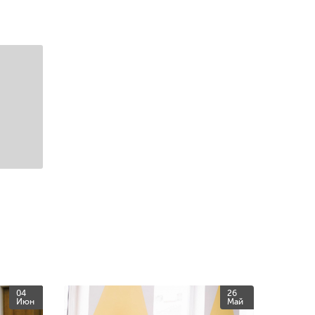
04
26
Июн
Май