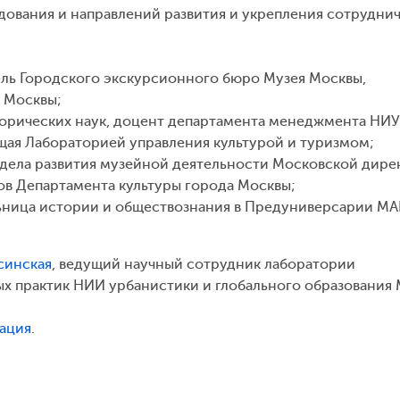
дования и направлений развития и укрепления сотрудни
ель Городского экскурсионного бюро Музея Москвы,
 Москвы;
торических наук, доцент департамента менеджмента НИ
щая Лабораторией управления культурой и туризмом;
тдела развития музейной деятельности Московской дире
ов Департамента культуры города Москвы;
льница истории и обществознания в Предуниверсарии МА
синская
, ведущий научный сотрудник лаборатории
х практик НИИ урбанистики и глобального образования 
ация
.