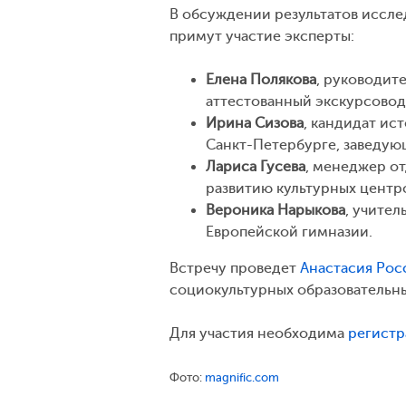
В обсуждении результатов иссле
примут участие эксперты:
Елена Полякова
, руководит
аттестованный экскурсовод
Ирина Сизова
, кандидат ис
Санкт-Петербурге, заведую
Лариса Гусева
, менеджер о
развитию культурных центр
Вероника Нарыкова
, учите
Европейской гимназии.
Встречу проведет
Анастасия Рос
социокультурных образовательны
Для участия необходима
регистр
Фото:
magnific.com