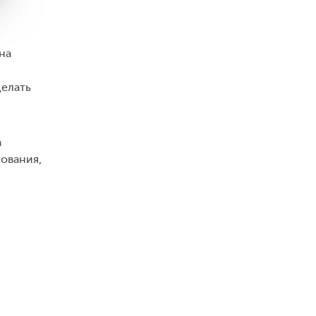
на
делать
а
ования,