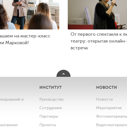
От первого спектакля к л
ашаем на мастер-класс
театру: открытая онлайн-
ии Марковой!
встреча
ИНСТИТУТ
НОВОСТИ
следований и
Руководство
Новости
Сотрудники
Мероприятия
Партнеры
Фотоматериал
разовании
Проекты
Видеоматериал