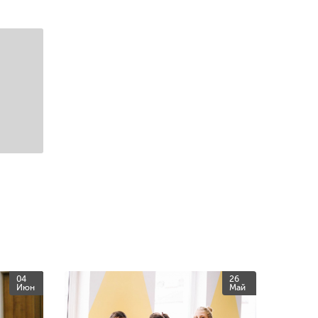
04
26
Июн
Май