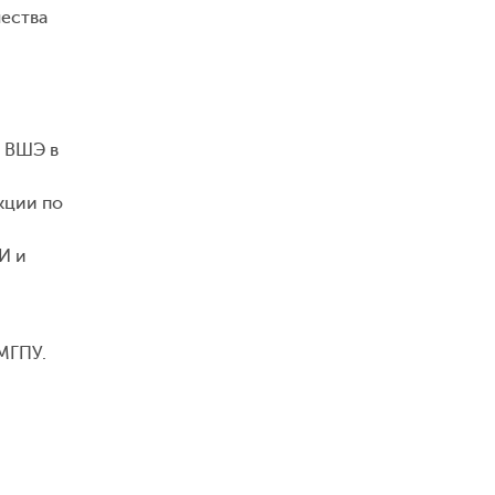
чества
У ВШЭ в
кции по
И и
МГПУ.