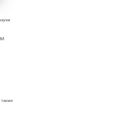
науки
ИИ
 также