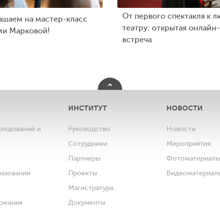
От первого спектакля к л
ашаем на мастер-класс
театру: открытая онлайн-
ии Марковой!
встреча
ИНСТИТУТ
НОВОСТИ
следований и
Руководство
Новости
Сотрудники
Мероприятия
Партнеры
Фотоматериал
разовании
Проекты
Видеоматериал
Магистратура
ржания
Документы