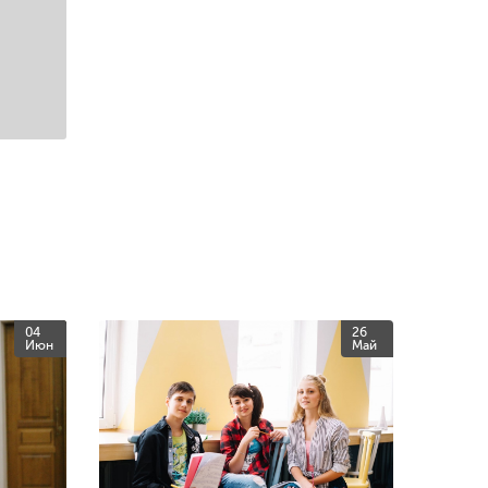
04
26
Июн
Май