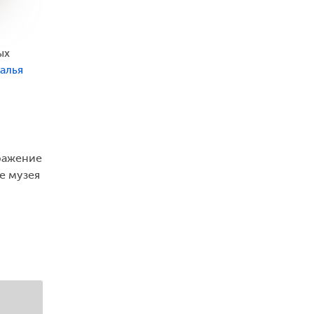
ых
алья
тражение
е музея