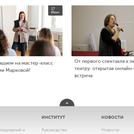
17
Июн
От первого спектакля к л
ашаем на мастер-класс
театру: открытая онлайн-
ии Марковой!
встреча
ИНСТИТУТ
НОВОСТИ
следований и
Руководство
Новости