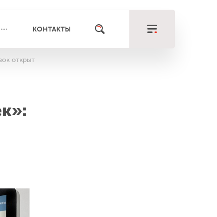
КОНТАКТЫ
вок открыт
к»: