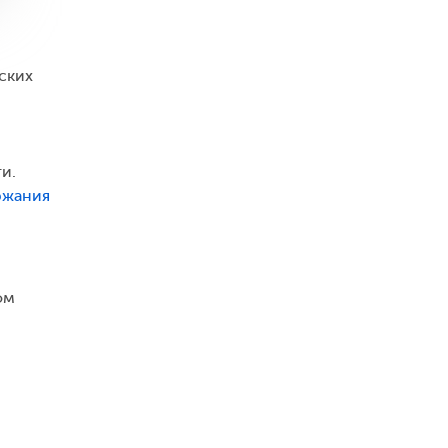
ских
и.
ржания
ом