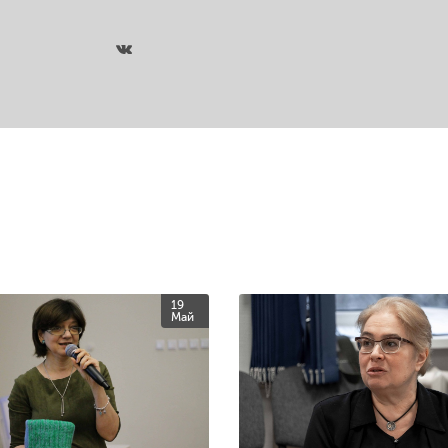
19
Май