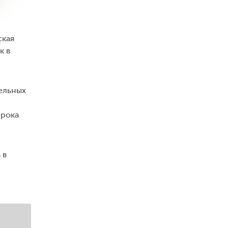
ская
к в
ельных
урока
 в