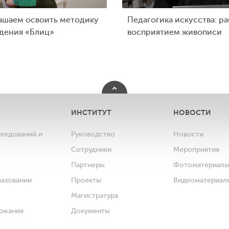
ашаем освоить методику
Педагогика искусства: ра
дения «Блиц»
восприятием живописи
ИНСТИТУТ
НОВОСТИ
следований и
Руководство
Новости
Сотрудники
Мероприятия
Партнеры
Фотоматериал
разовании
Проекты
Видеоматериал
Магистратура
ржания
Документы