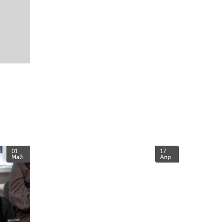
01
17
Май
Апр