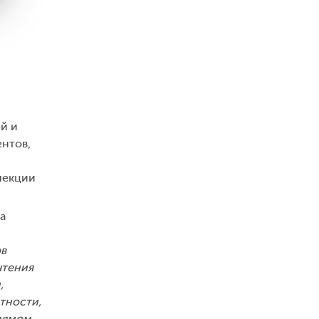
й и
ентов,
лекции
а
ов
чтения
,
тности,
прямом