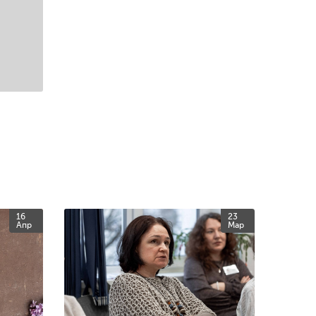
16
23
Апр
Мар