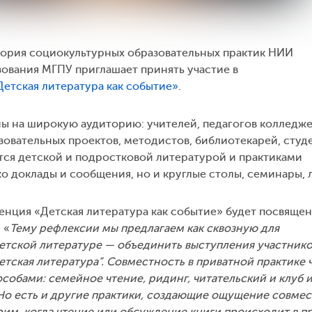
тория социокультурных образовательных практик НИИ
зования МГПУ приглашает принять участие в
Детская литература как событие»
.
ы на широкую аудиторию: учителей, педагогов колледже
зовательных проектов, методистов, библиотекарей, студ
ется детской и подростковой литературой и практиками
ко доклады и сообщения, но и круглые столы, семинары, 
нция «Детская литература как событие» будет посвящен
: «
Тему рефлексии мы предлагаем как сквозную для
етской литературе — объединить выступления участник
тская литература”. Совместность в приватной практике 
обами: семейное чтение, ридинг, читательский и клуб и
 Но есть и другие практики, создающие ощущение совмес
им, когда чтение или обсуждение книги происходит в 