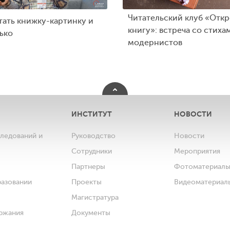
Читательский клуб «Отк
тать книжку-картинку и
книгу»: встреча со стиха
ько
модернистов
ИНСТИТУТ
НОВОСТИ
следований и
Руководство
Новости
Сотрудники
Мероприятия
Партнеры
Фотоматериал
разовании
Проекты
Видеоматериал
Магистратура
ржания
Документы