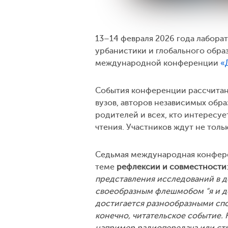
13–14 февраля 2026 года лабора
урбанистики и глобального обра
международной конференции
«
События конференции рассчитан
вузов, авторов независимых обра
родителей и всех, кто интересу
чтения. Участников ждут не толь
Седьмая международная конфере
теме
рефлексии и совместности
представления исследований в д
своеобразным флешмобом “я и де
достигается разнообразными спос
конечно, читательское событие.
например радиопередача или стр