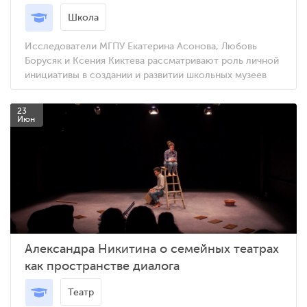
Школа
Исследователи МГПУ Екатерина Асонова, Любовь
Борусяк и Ксения Киктева рассматривают роль личной
инициативы в создании и развитии школьных музеев
23
Июн
Александра Никитина о семейных театрах
как пространстве диалога
Театр