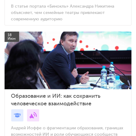
В статье портала «Бинокль» Александра Никитина
объясняет, чем семейные театры привлекают
современную аудиторию
18
Июн
Образование и ИИ: как сохранить
человеческое взаимодействие
Андрей Иоффе о фрагментации образования, границах
возможностей ИИ и роли обучающихся сообществ