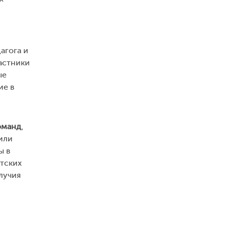
агога и
астники
ые
ие в
оманд
,
или
ы в
етских
лучия