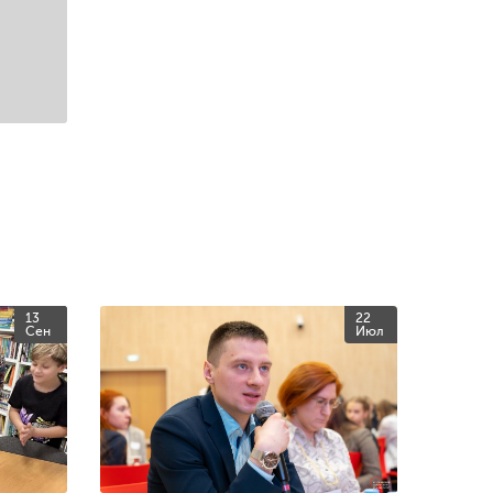
13
22
Сен
Июл