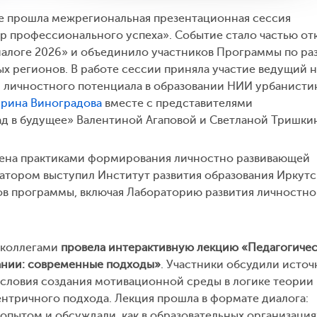
ке прошла межрегиональная презентационная сессия
р профессионального успеха». Событие стало частью от
иалоге 2026» и объединило участников Программы по ра
ых регионов. В работе сессии приняла участие ведущий 
 личностного потенциала в образовании НИИ урбанисти
рина Виноградова
вместе с представителями
д в будущее» Валентиной Агаповой и Светланой Тришки
мена практиками формирования личностно развивающей
атором выступил Институт развития образования Иркут
ов программы, включая Лабораторию развития личностно
 коллегами
провела интерактивную лекцию «Педагогичес
ании: современные подходы»
. Участники обсудили источ
условия создания мотивационной среды в логике теории
нтричного подхода. Лекция прошла в формате диалога:
опытом и обсуждали, как в образовательных организация