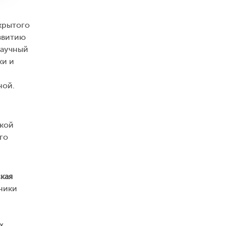
крытого
звитию
научный
ки и
ной.
ской
го
кая
ники
х