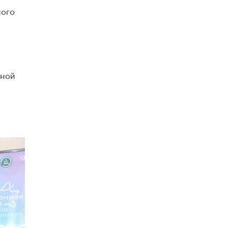
ного
ьной