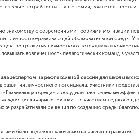
огические потребности — автономия, компетентность и
но знакомству с современными теориями мотивации пед
дания личностно-развивающей образовательной среды. Уч
 центров развития личностного потенциала и конкретн
повышать вовлеченность педагогических команд в участ
ила экспертом на рефлексивной сессии для школьных к
в развития личностного потенциала. Участники представ
ы «Развивающая среда» и обсудили наблюдаемые эффект
В междисциплинарных группах — с участием педагогов д
также разрабатывали решения по созданию среды благопо
легами были выделены ключевые направления развития
ование искусственного