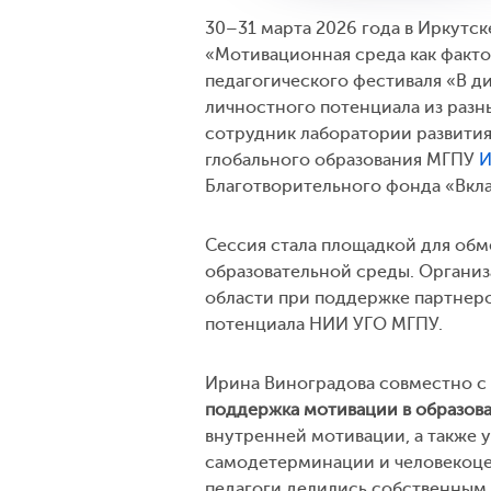
30–31 марта 2026 года в Иркутс
«Мотивационная среда как факто
педагогического фестиваля «В д
личностного потенциала из разн
сотрудник лаборатории развития
глобального образования МГПУ
И
Благотворительного фонда «Вкла
Сессия стала площадкой для об
образовательной среды. Организ
области при поддержке партнер
потенциала НИИ УГО МГПУ.
Ирина Виноградова совместно с
поддержка мотивации в образов
внутренней мотивации, а также 
самодетерминации и человекоце
педагоги делились собственным 