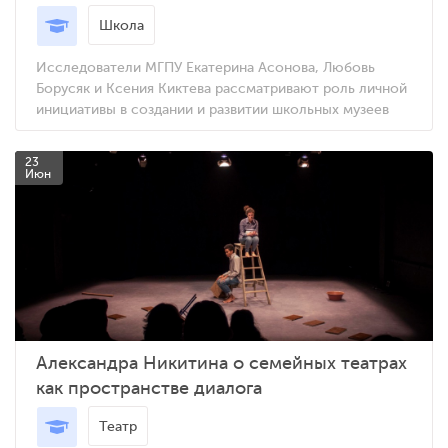
Школа
Исследователи МГПУ Екатерина Асонова, Любовь
Борусяк и Ксения Киктева рассматривают роль личной
инициативы в создании и развитии школьных музеев
23
Июн
Александра Никитина о семейных театрах
как пространстве диалога
Театр