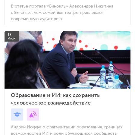
В статье портала «Бинокль» Александра Никитина
объясняет, чем семейные театры привлекают
современную аудиторию
18
Июн
Образование и ИИ: как сохранить
человеческое взаимодействие
Андрей Иоффе о фрагментации образования, границах
возможностей ИИ и роли обучающихся сообществ