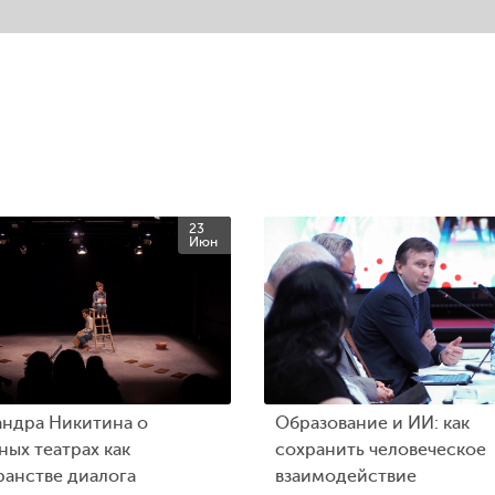
23
Июн
андра Никитина о
Образование и ИИ: как
ых театрах как
сохранить человеческое
ранстве диалога
взаимодействие