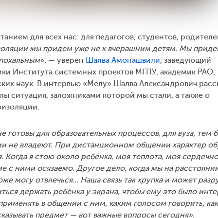
анием для всех нас: для педагогов, студентов, родителе
золяции мы придем уже не к вчерашним детям. Мы приде
эпохальным
», — уверен
Шалва Амонашвили
, заведующий
ки Института системных проектов МГПУ, академик РАО,
ких наук. В интервью «Мелу» Шалва Александрович расск
олы ситуация, заложниками которой мы стали, а также о
оизоляции.
е готовы для образовательных процессов, для вуза, тем 
ми не владеют. При дистанционном общении характер о
. Когда я стою около ребёнка, моя теплота, моя сердечн
 с ними осязаемо. Другое дело, когда мы на расстоянии
тоже могу отвлечься… Наша связь так хрупка и может раз
ться держать ребёнка у экрана, чтобы ему это было инте
применять в общении с ним, каким голосом говорить, как
сказывать предмет — вот важные вопросы сегодня»
.