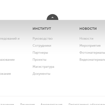
ИНСТИТУТ
НОВОСТИ
следований и
Руководство
Новости
Сотрудники
Мероприятия
Партнеры
Фотоматериал
разовании
Проекты
Видеоматериал
Магистратура
ржания
Документы
глашение
Лицензия
Аккредитация
Департамент образова