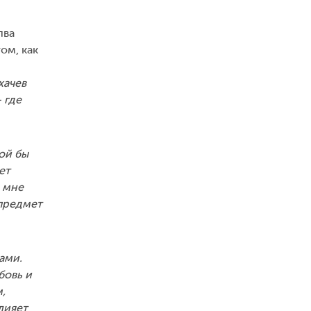
лва
ом, как
хачев
 где
кой бы
ет
м мне
 предмет
ами.
бовь и
,
лияет