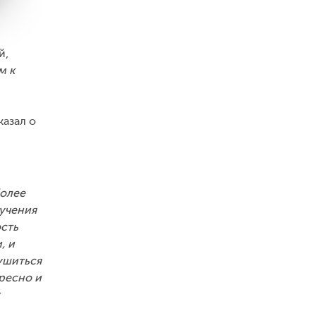
й,
м к
азал о
более
бучения
ость
, и
рушиться
ресно и