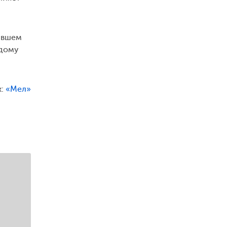
нившем
ждому
к:
«Мел»