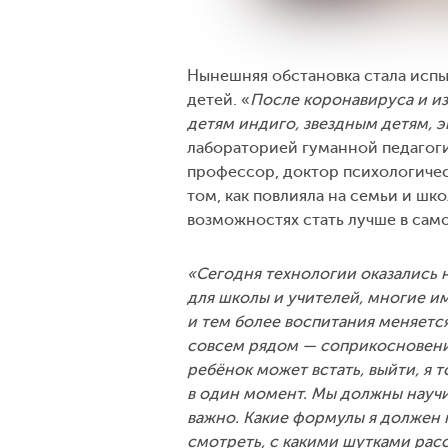
Нынешняя обстановка стала испыт
детей. «
После коронавируса и и
детям индиго, звездным детям, 
лабораторией гуманной педагоги
профессор, доктор психологичес
том, как повлияла на семьи и шк
возможностях стать лучше в сам
«Сегодня технологии оказались н
для школы и учителей, многие и
и тем более воспитания меняется
совсем рядом — соприкосновение
ребёнок может встать, выйти, я 
в один момент. Мы должны научи
важно. Какие формулы я должен 
смотреть, с какими шутками рас