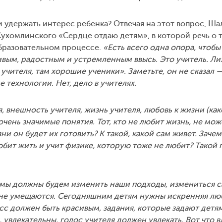
и удержать интерес ребенка? Отвечая на этот вопрос, Ша
ухомлинского «Сердце отдаю детям», в которой речь о т
бразовательном процессе.
«Есть всего одна опора, чтобы
вым, радостным и устремленным ввысь. Это учитель. Ли
 учителя, там хорошие ученики». Заметьте, он не сказал —
технологии. Нет, дело в учителях.
, внешность учителя, жизнь учителя, любовь к жизни (ка
очень значимые понятия. Тот, кто не любит жизнь, не мож
зни он будет их готовить? К такой, какой сам живет. Заче
юбит жить и учит физике, которую тоже не любит? Такой
 мы должны будем изменить наши подходы, измениться с
 не умещаются. Сегодняшним детям нужны искренняя лю
сс должен быть красивым, задания, которые задают детям
 увлекательны, голос учителя должен увлекать. Вот что в