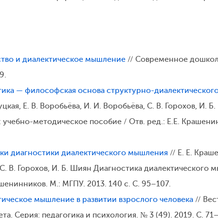
ство и диалектическое мышление
// Современное дошкол
9.
ика — философская основа структурно-диалектического
кая, Е. В. Воробьёва, И. И. Воробьёва, С. В. Горохов, И. 
чебно-методическое пособие / Отв. ред.: Е.Е. Крашенинни
ки диагностики диалектического мышления
// Е. Е. Краш
, С. В. Горохов, И. Б. Шиян Диагностика диалектическог
ашенинников. М.: МГПУ. 2013. 140 с. С. 95–107.
ическое мышление в развитии взрослого человека
// Ве
а. Серия: педагогика и психология. № 3 (49). 2019. С. 71