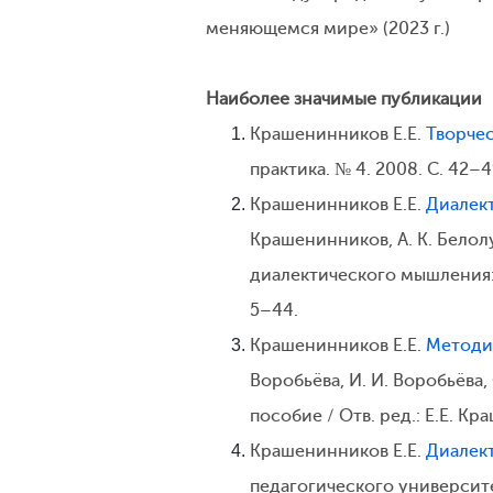
меняющемся мире» (2023 г.)
Наиболее значимые публикации
Крашенинников Е.Е.
Творче
практика. № 4. 2008. С. 42–4
Крашенинников Е.Е.
Диалект
Крашенинников, А. К. Белолуц
диалектического мышления: у
5–44.
Крашенинников Е.Е.
Методи
Воробьёва, И. И. Воробьёва
пособие / Отв. ред.: Е.Е. Кр
Крашенинников Е.Е.
Диалект
педагогического университет