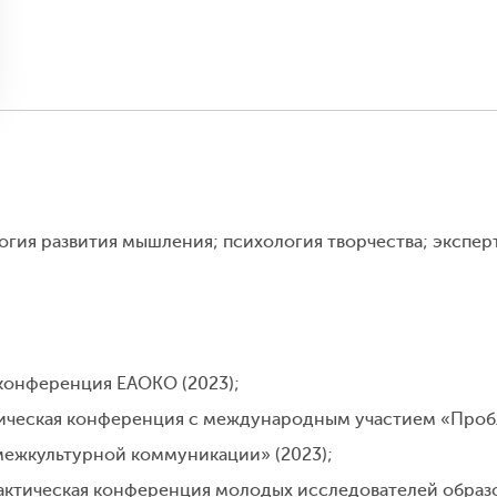
огия развития мышления; психология творчества; экспер
конференция ЕАОКО (2023);
ктическая конференция с международным участием «Проб
межкультурной коммуникации» (2023);
ктическая конференция молодых исследователей образо