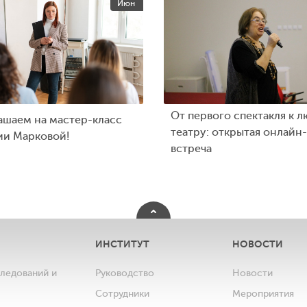
Июн
От первого спектакля к л
ашаем на мастер-класс
театру: открытая онлайн-
ии Марковой!
встреча
ИНСТИТУТ
НОВОСТИ
следований и
Руководство
Новости
Сотрудники
Мероприятия